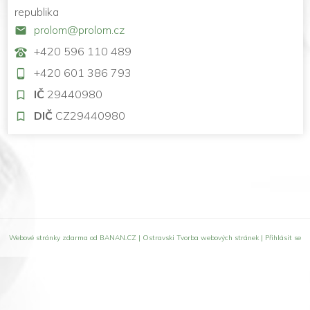
republika
prolom@prolom.cz
+420 596 110 489
+420 601 386 793
IČ
29440980
DIČ
CZ29440980
Webové stránky zdarma
od
BANAN.CZ
|
Ostravski Tvorba webových stránek
|
Přihlásit se